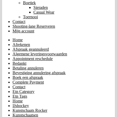
Boetiek
Sieraden
Casual Wear
Toernooi
Contact
Shooting-lane Reserveren
Mijn account
Home
Afrekenen
Afspraak geannuleerd
Algemene leveringsvoorwaarden
Appointment reschedule
Bedankt
Betaling annuleren
Bevestiging annulering afspraak
Boek een afspraak
Complete Payment
Contact
Etn Category
Etn Tags
Home
IJshockey
Kunstschaats Rocker
Kunstschaatsen