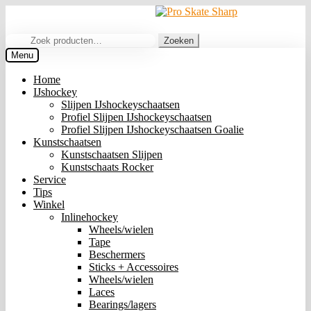
Ga
Ga
door
naar
naar
de
Zoeken
Zoeken
navigatie
inhoud
naar:
Menu
Home
IJshockey
Slijpen IJshockeyschaatsen
Profiel Slijpen IJshockeyschaatsen
Profiel Slijpen IJshockeyschaatsen Goalie
Kunstschaatsen
Kunstschaatsen Slijpen
Kunstschaats Rocker
Service
Tips
Winkel
Inlinehockey
Wheels/wielen
Tape
Beschermers
Sticks + Accessoires
Wheels/wielen
Laces
Bearings/lagers