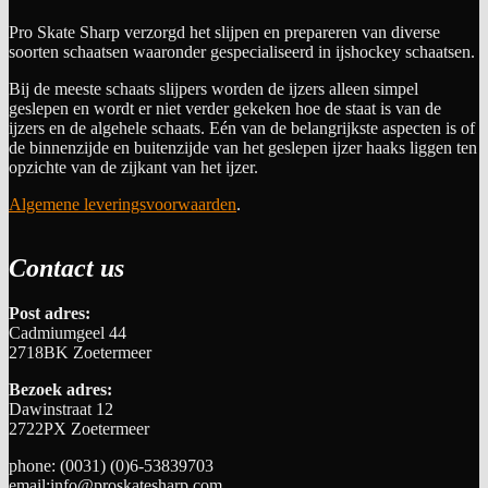
Pro Skate Sharp verzorgd het slijpen en prepareren van diverse
soorten schaatsen waaronder gespecialiseerd in ijshockey schaatsen.
Bij de meeste schaats slijpers worden de ijzers alleen simpel
geslepen en wordt er niet verder gekeken hoe de staat is van de
ijzers en de algehele schaats. Eén van de belangrijkste aspecten is of
de binnenzijde en buitenzijde van het geslepen ijzer haaks liggen ten
opzichte van de zijkant van het ijzer.
Algemene leveringsvoorwaarden
.
Contact us
Post adres:
Cadmiumgeel 44
2718BK Zoetermeer
Bezoek adres:
Dawinstraat 12
2722PX Zoetermeer
phone: (0031) (0)6-53839703
email:info@proskatesharp.com