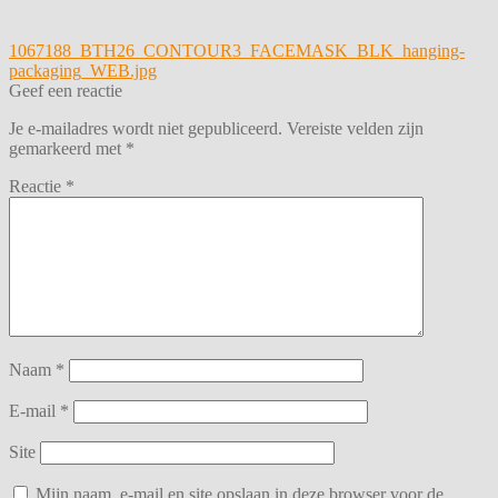
Bericht
Vorig
1067188_BTH26_CONTOUR3_FACEMASK_BLK_hanging-
bericht:
packaging_WEB.jpg
navigatie
Geef een reactie
Je e-mailadres wordt niet gepubliceerd.
Vereiste velden zijn
gemarkeerd met
*
Reactie
*
Naam
*
E-mail
*
Site
Mijn naam, e-mail en site opslaan in deze browser voor de