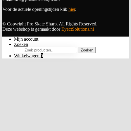
Voor de actuele openingstijden klik
hier
.
© Copyright Pro Skate Sharp. All Rights Reserved.
Deze webshop is gemaakt door
EyectSolutions.nl
Mijn account
Zoeken
Zoeken
Zoeken
naar:
Winkelwagen
0