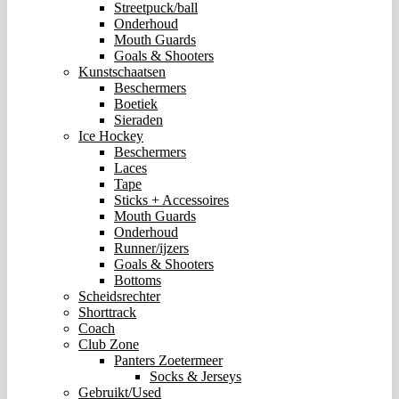
Streetpuck/ball
Onderhoud
Mouth Guards
Goals & Shooters
Kunstschaatsen
Beschermers
Boetiek
Sieraden
Ice Hockey
Beschermers
Laces
Tape
Sticks + Accessoires
Mouth Guards
Onderhoud
Runner/ijzers
Goals & Shooters
Bottoms
Scheidsrechter
Shorttrack
Coach
Club Zone
Panters Zoetermeer
Socks & Jerseys
Gebruikt/Used