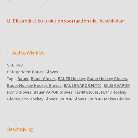
Betaling annuleren
Bevestiging annulering afspraak
Dit product is nu niet op voorraad en niet beschikbaar.
Boek een afspraak
Complete Payment
Add to Wishlist
SKU:
N/B
Contact
Categorieën:
Bauer
,
Gloves
Tags:
Bauer
,
Bauer Gloves
,
BAUER Hockey
,
Bauer Hockey Gloves
,
Etn Category
Bauer Hockey Hockey Gloves
,
BAUER VAPOR FLY40
,
BAUER VAPOR
FLY40 Gloves
,
Bauer VAPOR Gloves
,
FLY40 Gloves
,
FLY40 Hockey
Gloves
,
Pro Hockey Gloves
,
VAPOR Gloves
,
VAPOR Hockey Gloves
Etn Tags
Home
Beschrijving
IJshockey