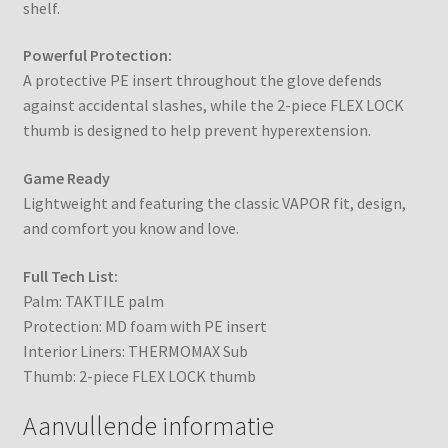
shelf.
Shooting-lane Reserveren
Powerful Protection:
Slijpen IJshockeyschaatsen
A protective PE insert throughout the glove defends
against accidental slashes, while the 2-piece FLEX LOCK
Tips
thumb is designed to help prevent hyperextension.
Verlanglijst
Game Ready
Lightweight and featuring the classic VAPOR fit, design,
Winkelwagen
and comfort you know and love.
Full Tech List:
Palm: TAKTILE palm
Protection: MD foam with PE insert
Interior Liners: THERMOMAX Sub
Thumb: 2-piece FLEX LOCK thumb
Aanvullende informatie