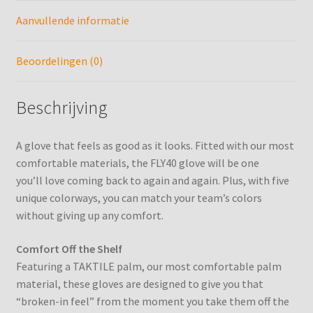
Aanvullende informatie
Kunstschaats Rocker
Kunstschaatsen
Beoordelingen (0)
Kunstschaatsen Slijpen
Beschrijving
Mijn account
A glove that feels as good as it looks. Fitted with our most
comfortable materials, the FLY40 glove will be one
Mijn boekingen
you’ll love coming back to again and again. Plus, with five
unique colorways, you can match your team’s colors
Profiel Slijpen IJshockeyschaatsen
without giving up any comfort.
Profiel Slijpen IJshockeyschaatsen Goalie
Comfort Off the Shelf
Featuring a TAKTILE palm, our most comfortable palm
Service
material, these gloves are designed to give you that
“broken-in feel” from the moment you take them off the