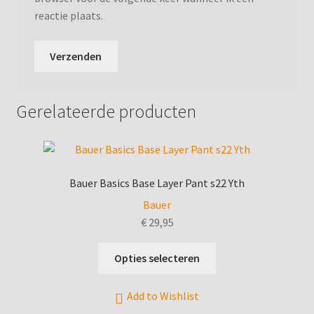
reactie plaats.
Gerelateerde producten
Bauer Basics Base Layer Pant s22 Yth
Bauer
€
29,95
Dit
Opties selecteren
product
heeft
Add to Wishlist
meerdere