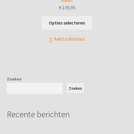
€
139,95
Dit
Opties selecteren
product
heeft
Add to Wishlist
meerdere
variaties.
Deze
optie
kan
gekozen
Zoeken
worden
Zoeken
op
de
productpagina
Recente berichten