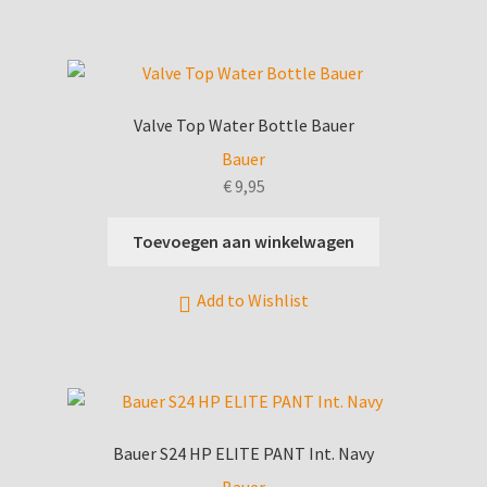
variaties.
Deze
optie
kan
gekozen
Valve Top Water Bottle Bauer
worden
Bauer
op
€
9,95
de
productpagina
Toevoegen aan winkelwagen
Add to Wishlist
Bauer S24 HP ELITE PANT Int. Navy
Bauer