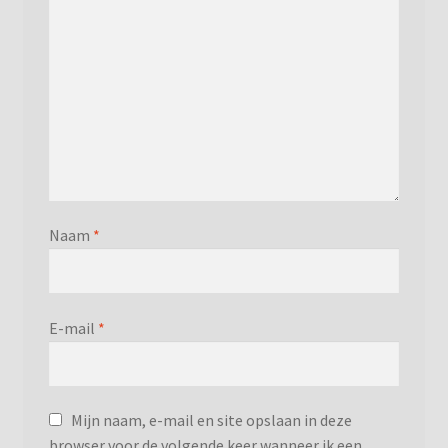
Naam
*
E-mail
*
Mijn naam, e-mail en site opslaan in deze
browser voor de volgende keer wanneer ik een