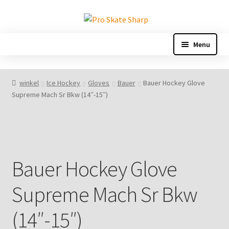
Ga
Ga
door
naar
naar
de
Menu
navigatie
inhoud
Home
winkel
Ice Hockey
Gloves
Bauer
Bauer Hockey Glove
Supreme Mach Sr Bkw (14″-15″)
Afrekenen
Afspraak geannuleerd
Algemene leveringsvoorwaarden
Bauer Hockey Glove
Appointment reschedule
Supreme Mach Sr Bkw
Bedankt
(14″-15″)