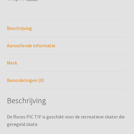
Kunstschaats Rocker
Kunstschaatsen
Beschrijving
Kunstschaatsen Slijpen
Aanvullende informatie
Mijn account
Merk
Mijn boekingen
Beoordelingen (0)
Profiel Slijpen IJshockeyschaatsen
Beschrijving
Profiel Slijpen IJshockeyschaatsen Goalie
De Roces PIC TIF is geschikt voor de recreatieve skater die
Service
geregeld skate.