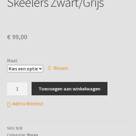
Skeelers Zwart/Grijs
Betaling annuleren
Bevestiging annulering afspraak
Boek een afspraak
€
99,00
Complete Payment
Maat
Contact
Wissen
Etn Category
ROCES
Toevoegen aan winkelwagen
PIC
Etn Tags
TIF
Add to Wishlist
80
Home
Skeelers
Zwart/Grijs
SKU:
N/B
IJshockey
aantal
Categorie:
Roces