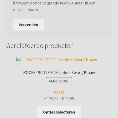
browser voor de volgende keer wanneer ik een
reactie plaats.
Gerelateerde producten
ROCES PIC TIF 80 Skeelers Zwart/Blauw
AANBIEDING!
Roces
Oorspronkelijke
Huidige
€
129,95
€
99,95
prijs
prijs
Dit
was:
is:
Opties selecteren
product