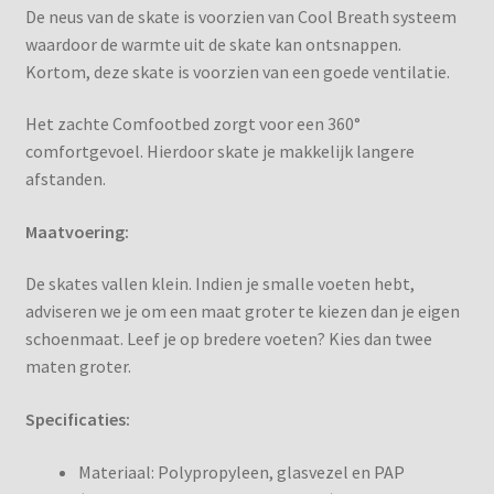
Shooting-lane Reserveren
De neus van de skate is voorzien van Cool Breath systeem
waardoor de warmte uit de skate kan ontsnappen.
Slijpen IJshockeyschaatsen
Kortom, deze skate is voorzien van een goede ventilatie.
Het zachte Comfootbed zorgt voor een 360°
Tips
comfortgevoel. Hierdoor skate je makkelijk langere
afstanden.
Verlanglijst
Maatvoering:
Winkelwagen
De skates vallen klein. Indien je smalle voeten hebt,
adviseren we je om een maat groter te kiezen dan je eigen
schoenmaat. Leef je op bredere voeten? Kies dan twee
maten groter.
Specificaties:
Materiaal: Polypropyleen, glasvezel en PAP