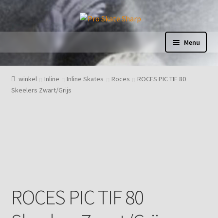
Ga
Ga
door
naar
naar
de
Menu
navigatie
inhoud
Home
winkel
Inline
Inline Skates
Roces
ROCES PIC TIF 80
Skeelers Zwart/Grijs
Afrekenen
Afspraak geannuleerd
Algemene leveringsvoorwaarden
Appointment reschedule
ROCES PIC TIF 80
Bedankt