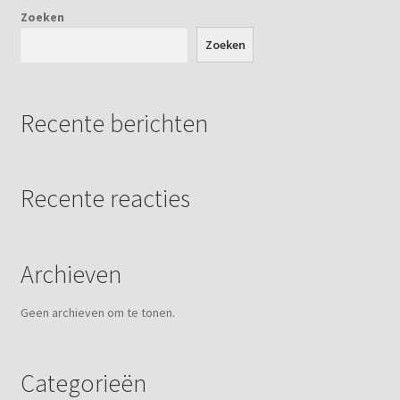
gekozen
Zoeken
worden
Zoeken
op
de
productpagina
Recente berichten
Recente reacties
Archieven
Geen archieven om te tonen.
Categorieën