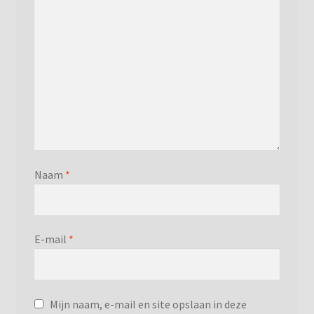
Naam
*
E-mail
*
Mijn naam, e-mail en site opslaan in deze