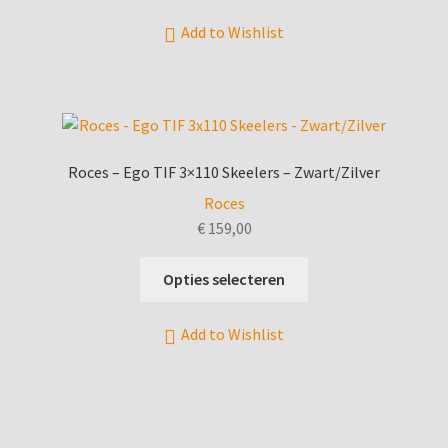
€ 129,95.
€ 99,95.
heeft
Add to Wishlist
meerdere
variaties.
Deze
optie
kan
gekozen
Roces – Ego TIF 3×110 Skeelers – Zwart/Zilver
worden
Roces
op
€
159,00
de
productpagina
Dit
Opties selecteren
product
heeft
Add to Wishlist
meerdere
variaties.
Deze
optie
kan