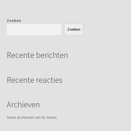
optie
kan
gekozen
Zoeken
worden
Zoeken
op
de
productpagina
Recente berichten
Recente reacties
Archieven
Geen archieven om te tonen.