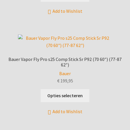
heeft
Add to Wishlist
meerdere
variaties.
Deze
optie
kan
gekozen
worden
Bauer Vapor Fly Pro s25 Comp Stick Sr P92 (70 60″) (77-87
op
62″)
de
Bauer
productpagina
€
199,95
Dit
Opties selecteren
product
heeft
Add to Wishlist
meerdere
variaties.
Deze