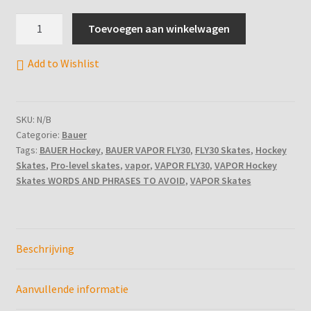
BAUER
Kunstschaats Rocker
Toevoegen aan winkelwagen
VAPOR
FLY
Kunstschaatsen
Add to Wishlist
30
Skates
Kunstschaatsen Slijpen
EE
SKU:
N/B
aantal
Mijn account
Categorie:
Bauer
Tags:
BAUER Hockey
,
BAUER VAPOR FLY30
,
FLY30 Skates
,
Hockey
Skates
,
Pro-level skates
,
vapor
,
VAPOR FLY30
,
VAPOR Hockey
Mijn boekingen
Skates WORDS AND PHRASES TO AVOID
,
VAPOR Skates
Profiel Slijpen IJshockeyschaatsen
Profiel Slijpen IJshockeyschaatsen Goalie
Beschrijving
Service
Aanvullende informatie