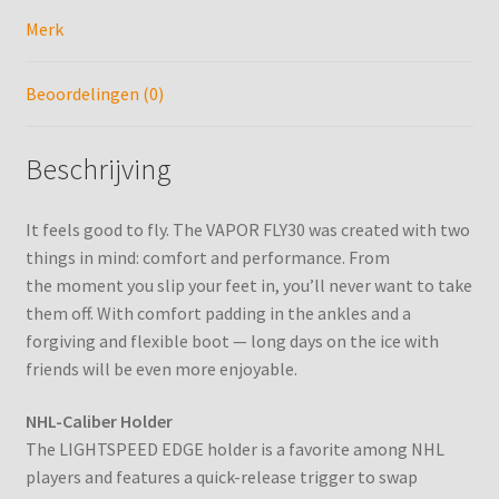
Shooting-lane Reserveren
Merk
Slijpen IJshockeyschaatsen
Beoordelingen (0)
Tips
Beschrijving
Verlanglijst
It feels good to fly. The VAPOR FLY30 was created with two
Winkelwagen
things in mind: comfort and performance. From
the moment you slip your feet in, you’ll never want to take
them off. With comfort padding in the ankles and a
forgiving and flexible boot — long days on the ice with
friends will be even more enjoyable.
NHL-Caliber Holder
The LIGHTSPEED EDGE holder is a favorite among NHL
players and features a quick-release trigger to swap