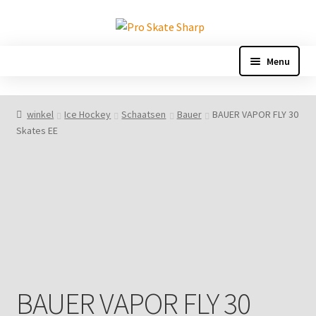
Ga
Ga
door
naar
naar
de
Menu
navigatie
inhoud
Home
winkel
Ice Hockey
Schaatsen
Bauer
BAUER VAPOR FLY 30
Skates EE
Afrekenen
Afspraak geannuleerd
Algemene leveringsvoorwaarden
Appointment reschedule
Bedankt
BAUER VAPOR FLY 30