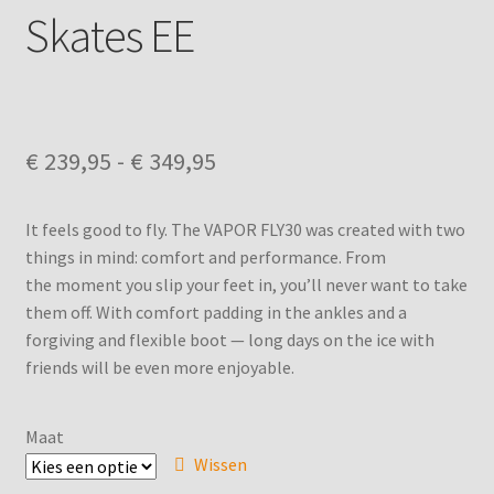
Betaling annuleren
Skates EE
Bevestiging annulering afspraak
Boek een afspraak
Prijsklasse:
€
239,95
-
€
349,95
Complete Payment
€ 239,95
It feels good to fly. The VAPOR FLY30 was created with two
tot
Contact
things in mind: comfort and performance. From
€ 349,95
the moment you slip your feet in, you’ll never want to take
Etn Category
them off. With comfort padding in the ankles and a
forgiving and flexible boot — long days on the ice with
Etn Tags
friends will be even more enjoyable.
Home
Maat
Wissen
IJshockey