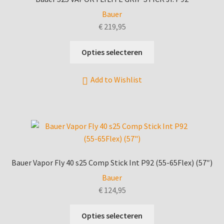
Bauer
€
219,95
Dit
Opties selecteren
product
heeft
Add to Wishlist
meerdere
variaties.
Deze
optie
kan
gekozen
worden
Bauer Vapor Fly 40 s25 Comp Stick Int P92 (55-65Flex) (57″)
op
Bauer
de
€
124,95
productpagina
Dit
Opties selecteren
product