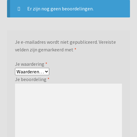
Shooting-lane Reserveren
Er zijn nog geen beoordelingen.
Slijpen IJshockeyschaatsen
Tips
Je e-mailadres wordt niet gepubliceerd.
Vereiste
velden zijn gemarkeerd met
*
Verlanglijst
Je waardering
*
Winkelwagen
Je beoordeling
*