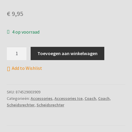
Betaling annuleren
€
9,95
Bevestiging annulering afspraak
4 op voorraad
Boek een afspraak
Complete Payment
Blue
Toevoegen aan winkelwagen
Sports
Contact
Whistle
Add to Wishlist
With
Etn Category
Lanyard
aantal
SKU:
874529003909
Etn Tags
Categorieën:
Accessories
,
Accessories Ice
,
Coach
,
Coach
,
Scheidsrechter
,
Scheidsrechter
Home
IJshockey