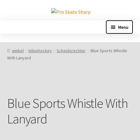
Ga
Ga
door
naar
naar
de
Menu
navigatie
inhoud
Home
winkel
Inlinehockey
Scheidsrechter
Blue Sports Whistle
With Lanyard
Afrekenen
Afspraak geannuleerd
Algemene leveringsvoorwaarden
Blue Sports Whistle With
Appointment reschedule
Lanyard
Bedankt