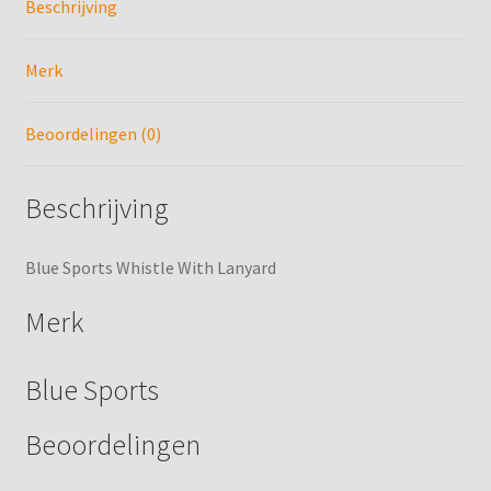
Beschrijving
Kunstschaats Rocker
Merk
Kunstschaatsen
Beoordelingen (0)
Kunstschaatsen Slijpen
Beschrijving
Mijn account
Blue Sports Whistle With Lanyard
Mijn boekingen
Merk
Profiel Slijpen IJshockeyschaatsen
Blue Sports
Profiel Slijpen IJshockeyschaatsen Goalie
Beoordelingen
Service