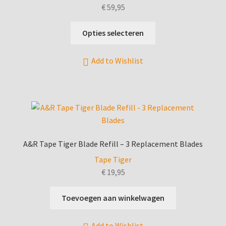
€
59,95
Dit
Opties selecteren
product
heeft
Add to Wishlist
meerdere
variaties.
Deze
optie
kan
gekozen
worden
A&R Tape Tiger Blade Refill – 3 Replacement Blades
op
Tape Tiger
de
€
19,95
productpagina
Toevoegen aan winkelwagen
Add to Wishlist